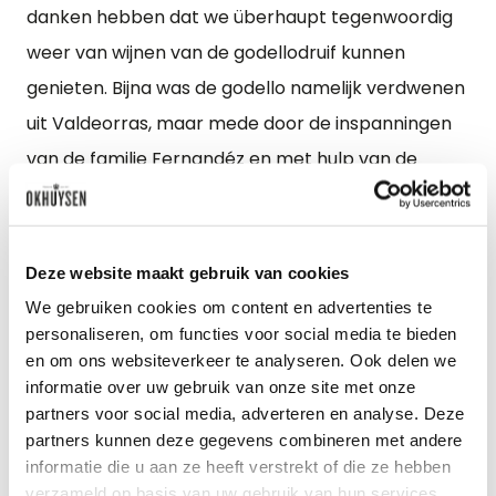
danken hebben dat we überhaupt tegenwoordig
weer van wijnen van de godellodruif kunnen
genieten. Bijna was de godello namelijk verdwenen
uit Valdeorras, maar mede door de inspanningen
van de familie Fernandéz en met hulp van de
Spaanse overheid, zijn er in de jaren ’80 nieuwe
stokken aangeplant. En daar plukken we nu
letterlijk en figuurlijk de vruchten van!
Deze website maakt gebruik van cookies
We gebruiken cookies om content en advertenties te
personaliseren, om functies voor social media te bieden
en om ons websiteverkeer te analyseren. Ook delen we
informatie over uw gebruik van onze site met onze
partners voor social media, adverteren en analyse. Deze
partners kunnen deze gegevens combineren met andere
informatie die u aan ze heeft verstrekt of die ze hebben
verzameld op basis van uw gebruik van hun services.