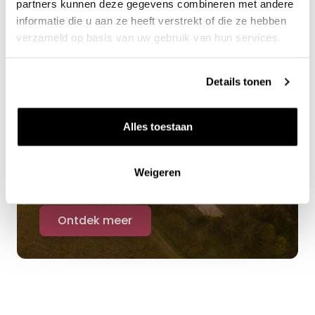
partners kunnen deze gegevens combineren met andere
informatie die u aan ze heeft verstrekt of die ze hebben
verzameld op basis van uw gebruik van hun services.
Details tonen
Alles toestaan
Benieuwd naar ons
Weigeren
wijnaanbod?
Ontdek meer