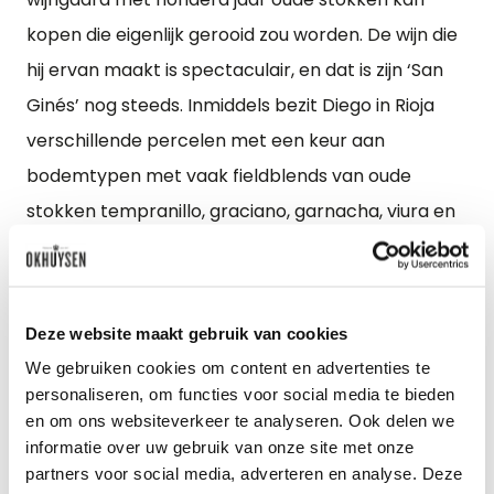
kopen die eigenlijk gerooid zou worden. De wijn die
hij ervan maakt is spectaculair, en dat is zijn ‘San
Ginés’ nog steeds. Inmiddels bezit Diego in Rioja
verschillende percelen met een keur aan
bodemtypen met vaak fieldblends van oude
stokken tempranillo, graciano, garnacha, viura en
malvasia, waar hij de meest fantastische, elegante
wijnen van maakt. De percelen zijn klein en de
opbrengsten dus ook, zeker omdat Diego ook nog
Deze website maakt gebruik van cookies
eens zeer streng selecteert. Het is precies die
We gebruiken cookies om content en advertenties te
liefde en precisie die je terug proeft in zijn wijn.
personaliseren, om functies voor social media te bieden
en om ons websiteverkeer te analyseren. Ook delen we
informatie over uw gebruik van onze site met onze
partners voor social media, adverteren en analyse. Deze