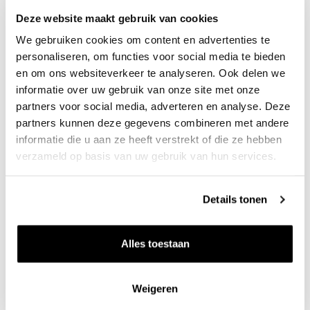
kracht is niet direct kwaliteit; een wijn moet in
Deze website maakt gebruik van cookies
balans zijn en bij Okhuysen altijd frisheid hebben.”
We gebruiken cookies om content en advertenties te
personaliseren, om functies voor social media te bieden
en om ons websiteverkeer te analyseren. Ook delen we
Xavier
: “Tijdens je werk en het reizen zal je veel
informatie over uw gebruik van onze site met onze
mooie wijnen hebben geproefd, maar heb je zelf
partners voor social media, adverteren en analyse. Deze
ook een wijnverzameling?”
partners kunnen deze gegevens combineren met andere
informatie die u aan ze heeft verstrekt of die ze hebben
Job
: “Vanaf het eerste jaar dat ik kwam werken bij
verzameld op basis van uw gebruik van hun services.
Okhuysen heb ik wijnen voor mijzelf weggelegd.
Dan ga ik helemaal los op wat ik zelf écht lekker
Details tonen
vind. Als ik nu kijk naar wat er ligt, zie ik veel rode
loire, beaujolais, noordelijke rhône, bourgogne en
Alles toestaan
bordeaux. Ook heb ik wat vintage champagne en
Spaanse wijnen liggen. Deze wijnen liggen nu nog
Weigeren
even keurig en onder perfecte condities in een