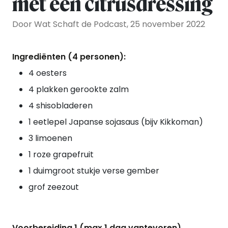
met een citrusdressing
Door Wat Schaft de Podcast, 25 november 2022
Ingrediënten (4 personen):
4 oesters
4 plakken gerookte zalm
4 shisobladeren
1 eetlepel Japanse sojasaus (bijv Kikkoman)
3 limoenen
1 roze grapefruit
1 duimgroot stukje verse gember
grof zeezout
Voorbereiding 1 (max 1 dag vantevoren)