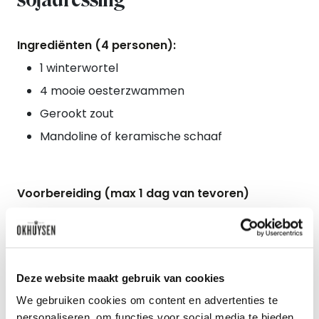
Ingrediënten (4 personen):
1 winterwortel
4 mooie oesterzwammen
Gerookt zout
Mandoline of keramische schaaf
Voorbereiding (max 1 dag van tevoren)
Snij uit de winterwortel met de mandoline 5 (1
reserve) mooie langwerpige plakken van plus
minus 5 cm bij 10 cm. Blancheer de winterwortel in
Deze website maakt gebruik van cookies
kokend water 2-5 minuten totdat deze zacht is
We gebruiken cookies om content en advertenties te
maar niet uit elkaar valt.
personaliseren, om functies voor social media te bieden