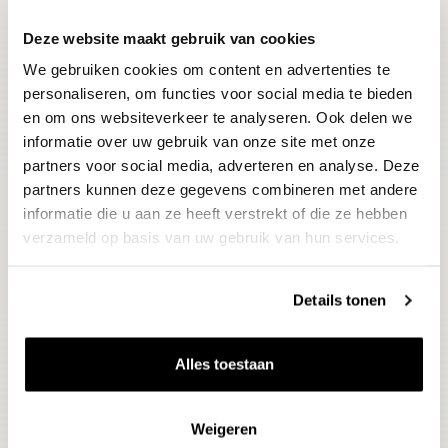
Deze website maakt gebruik van cookies
Blijf op de hoogte
We gebruiken cookies om content en advertenties te
Ontvang het laatste wijnnieuws, proeverijen en
evenementen
personaliseren, om functies voor social media te bieden
en om ons websiteverkeer te analyseren. Ook delen we
informatie over uw gebruik van onze site met onze
E-mailadres
partners voor social media, adverteren en analyse. Deze
partners kunnen deze gegevens combineren met andere
informatie die u aan ze heeft verstrekt of die ze hebben
Aanmelden
verzameld op basis van uw gebruik van hun services.
Details tonen
Alles toestaan
Weigeren
Wijnen
Thema's