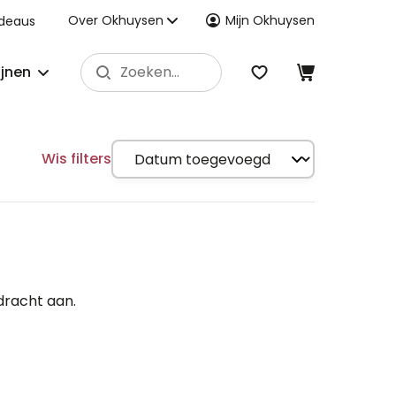
Over Okhuysen
Mijn Okhuysen
deaus
ijnen
Wis filters
dracht aan.