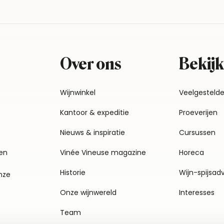
Over ons
Bekijk
Wijnwinkel
Veelgesteld
Kantoor & expeditie
Proeverijen
Nieuws & inspiratie
Cursussen
en
Vinée Vineuse magazine
Horeca
Historie
Wijn-spijsad
nze
Onze wijnwereld
Interesses
Team