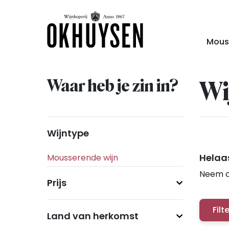
Mous
Waar heb je zin in?
Wi
Wijntype
Helaas
Neem c
Prijs
Filt
Land van herkomst