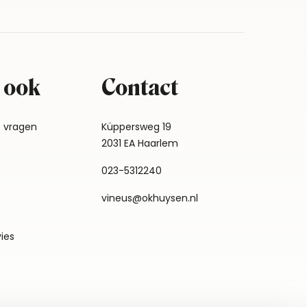
 ook
Contact
e vragen
Küppersweg 19
2031 EA Haarlem
023-5312240
vineus@okhuysen.nl
vies