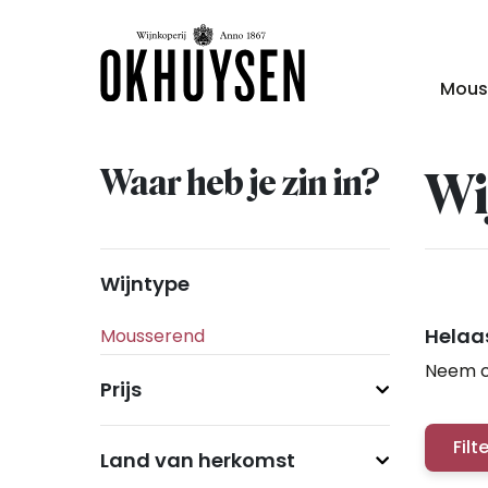
Mous
Waar heb je zin in?
Wi
Wijntype
Helaas
Neem c
Prijs
Filt
Land van herkomst