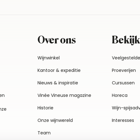
Over ons
Bekijk
Wijnwinkel
Veelgesteld
Kantoor & expeditie
Proeverijen
Nieuws & inspiratie
Cursussen
en
Vinée Vineuse magazine
Horeca
Historie
Wijn-spijsad
nze
Onze wijnwereld
Interesses
Team