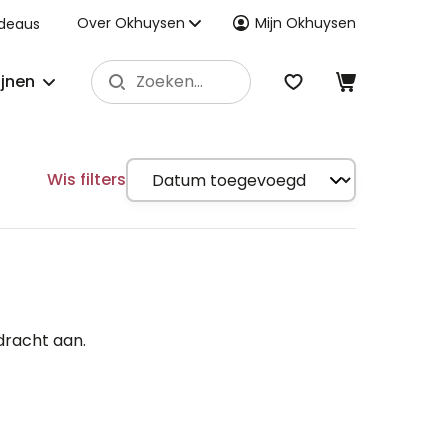
Over Okhuysen
Mijn Okhuysen
deaus
ijnen
Wis filters
dracht aan.