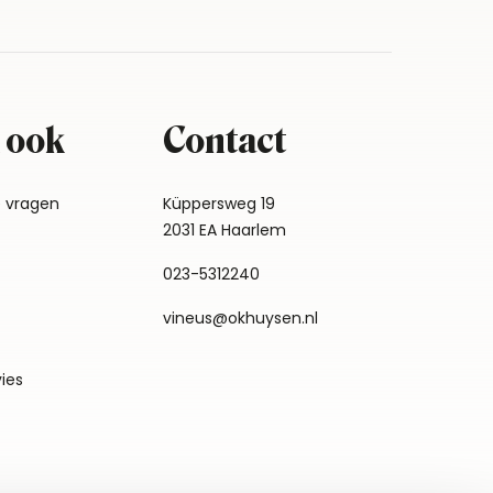
 ook
Contact
e vragen
Küppersweg 19
2031 EA Haarlem
023-5312240
vineus@okhuysen.nl
vies