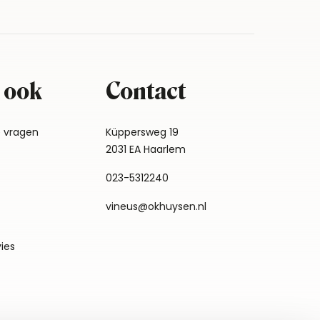
 ook
Contact
e vragen
Küppersweg 19
2031 EA Haarlem
023-5312240
vineus@okhuysen.nl
vies