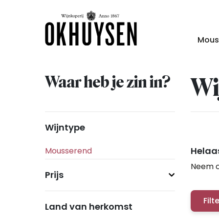
Mous
Waar heb je zin in?
Wi
Wijntype
Helaas
Neem c
Prijs
Filt
Land van herkomst