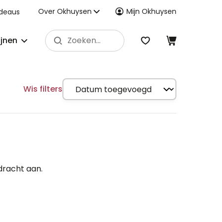
Over Okhuysen
Mijn Okhuysen
deaus
ijnen
Wis filters
dracht aan.