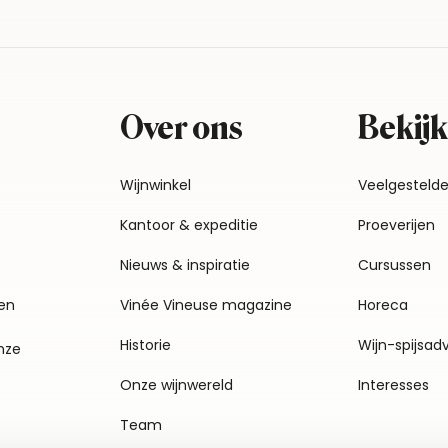
Over ons
Bekijk
Wijnwinkel
Veelgesteld
Kantoor & expeditie
Proeverijen
Nieuws & inspiratie
Cursussen
en
Vinée Vineuse magazine
Horeca
Historie
Wijn-spijsad
nze
Onze wijnwereld
Interesses
Team