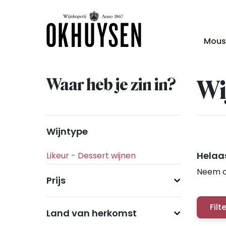
Mous
Waar heb je zin in?
Wi
Wijntype
Helaas
Neem c
Prijs
Filt
Land van herkomst