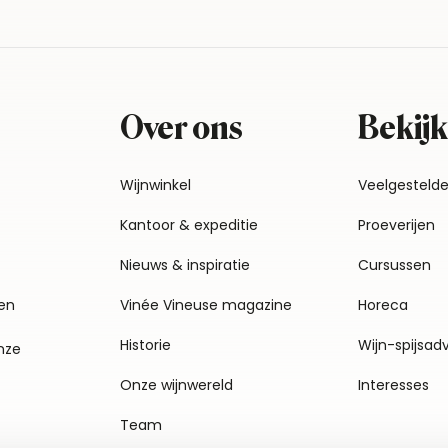
Over ons
Bekijk
Wijnwinkel
Veelgesteld
Kantoor & expeditie
Proeverijen
Nieuws & inspiratie
Cursussen
en
Vinée Vineuse magazine
Horeca
Historie
Wijn-spijsad
nze
Onze wijnwereld
Interesses
Team