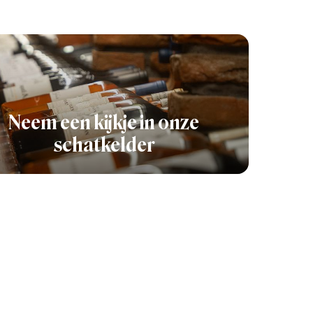
Neem een kijkje in onze
schatkelder