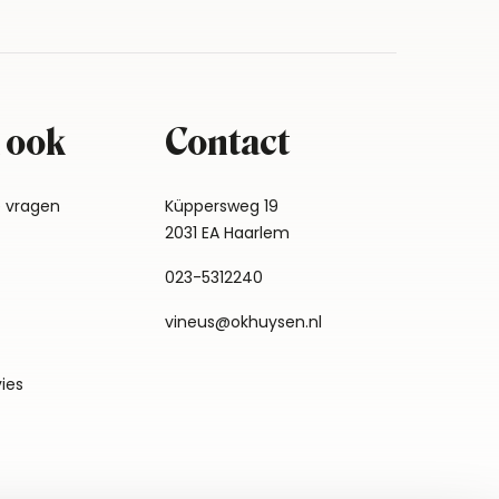
 ook
Contact
e vragen
Küppersweg 19
2031 EA Haarlem
023-5312240
vineus@okhuysen.nl
vies