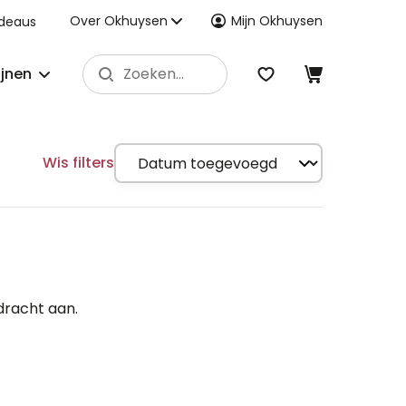
Over Okhuysen
Mijn Okhuysen
deaus
ijnen
Wis filters
dracht aan.