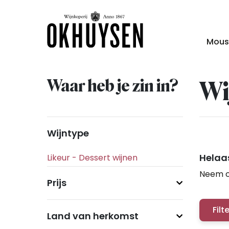
Mous
Waar heb je zin in?
Wi
Wijntype
Helaas
Neem c
Prijs
Filt
Land van herkomst