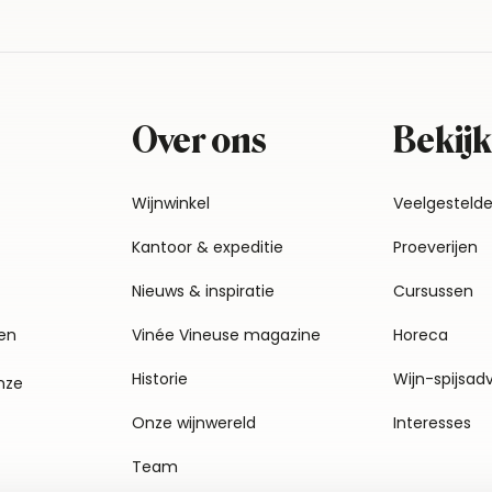
Over ons
Bekijk
Wijnwinkel
Veelgesteld
Kantoor & expeditie
Proeverijen
Nieuws & inspiratie
Cursussen
en
Vinée Vineuse magazine
Horeca
Historie
Wijn-spijsad
nze
Onze wijnwereld
Interesses
Team