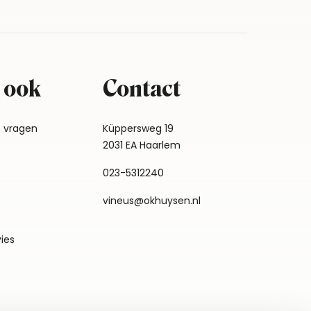
 ook
Contact
e vragen
Küppersweg 19
2031 EA Haarlem
023-5312240
vineus@okhuysen.nl
vies