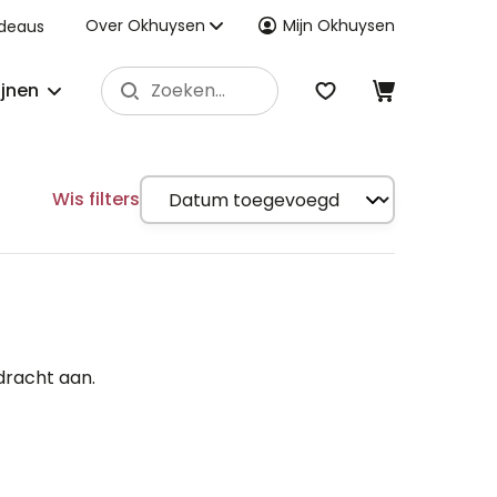
Over Okhuysen
Mijn Okhuysen
deaus
ijnen
Wis filters
dracht aan.