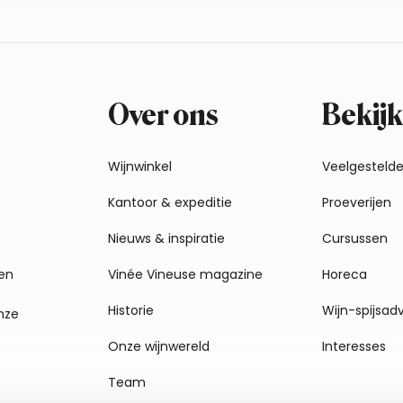
Over ons
Bekijk
Wijnwinkel
Veelgesteld
Kantoor & expeditie
Proeverijen
Nieuws & inspiratie
Cursussen
en
Vinée Vineuse magazine
Horeca
Historie
Wijn-spijsad
nze
Onze wijnwereld
Interesses
Team