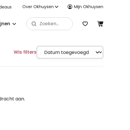
Over Okhuysen
Mijn Okhuysen
deaus
ijnen
Wis filters
dracht aan.