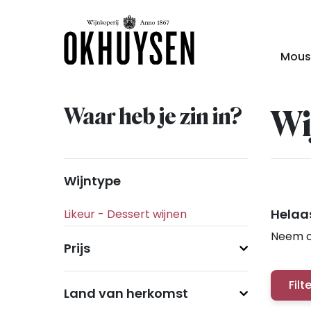
Mous
Waar heb je zin in?
Wi
Wijntype
Helaas
Neem c
Prijs
Filt
Land van herkomst