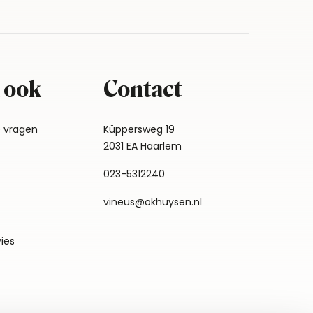
 ook
Contact
e vragen
Küppersweg 19
2031 EA Haarlem
023-5312240
vineus@okhuysen.nl
vies