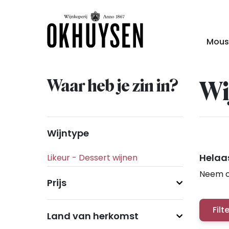
Mous
Waar heb je zin in?
Wi
Wijntype
Helaas
Neem c
Prijs
Filt
Land van herkomst