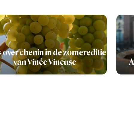
s over chenin in de zomereditie
van Vinée Vineuse
A