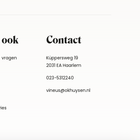
 ook
Contact
e vragen
Küppersweg 19
2031 EA Haarlem
023-5312240
vineus@okhuysen.nl
vies