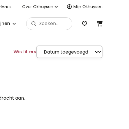
Over Okhuysen
Mijn Okhuysen
deaus
ijnen
Wis filters
dracht aan.