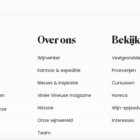
Over ons
Bekijk
Wijnwinkel
Veelgesteld
Kantoor & expeditie
Proeverijen
Nieuws & inspiratie
Cursussen
en
Vinée Vineuse magazine
Horeca
Historie
Wijn-spijsad
nze
Onze wijnwereld
Interesses
Team