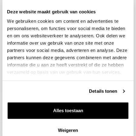
Deze website maakt gebruik van cookies
Blijf op de hoogte
We gebruiken cookies om content en advertenties te
Ontvang het laatste wijnnieuws, proeverijen en
evenementen
personaliseren, om functies voor social media te bieden
en om ons websiteverkeer te analyseren. Ook delen we
informatie over uw gebruik van onze site met onze
E-mailadres
partners voor social media, adverteren en analyse. Deze
partners kunnen deze gegevens combineren met andere
informatie die u aan ze heeft verstrekt of die ze hebben
Aanmelden
verzameld op basis van uw gebruik van hun services.
Details tonen
Alles toestaan
Weigeren
Wijnen
Thema's