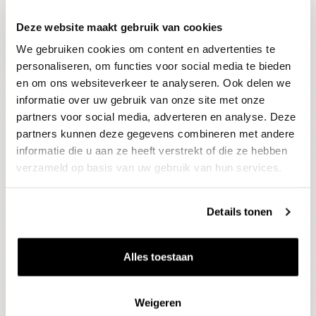
Deze website maakt gebruik van cookies
Blijf op de hoogte
We gebruiken cookies om content en advertenties te
Ontvang het laatste wijnnieuws, proeverijen en
evenementen
personaliseren, om functies voor social media te bieden
en om ons websiteverkeer te analyseren. Ook delen we
informatie over uw gebruik van onze site met onze
E-mailadres
partners voor social media, adverteren en analyse. Deze
partners kunnen deze gegevens combineren met andere
informatie die u aan ze heeft verstrekt of die ze hebben
Aanmelden
verzameld op basis van uw gebruik van hun services.
Details tonen
Alles toestaan
Weigeren
Wijnen
Thema's