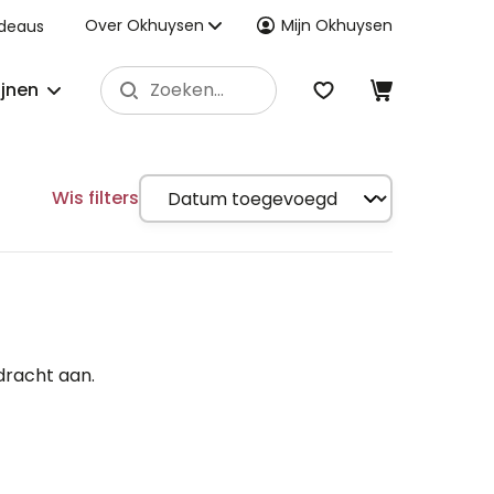
Over Okhuysen
Mijn Okhuysen
deaus
ijnen
Wis filters
dracht aan.