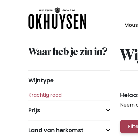
Mous
Waar heb je zin in?
Wi
Wijntype
Helaas
Neem c
Prijs
Filt
Land van herkomst