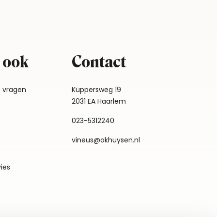
 ook
Contact
e vragen
Küppersweg 19
2031 EA Haarlem
023-5312240
vineus@okhuysen.nl
vies