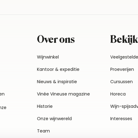
Over ons
Bekijk
Wijnwinkel
Veelgesteld
Kantoor & expeditie
Proeverijen
Nieuws & inspiratie
Cursussen
en
Vinée Vineuse magazine
Horeca
Historie
Wijn-spijsad
nze
Onze wijnwereld
Interesses
Team