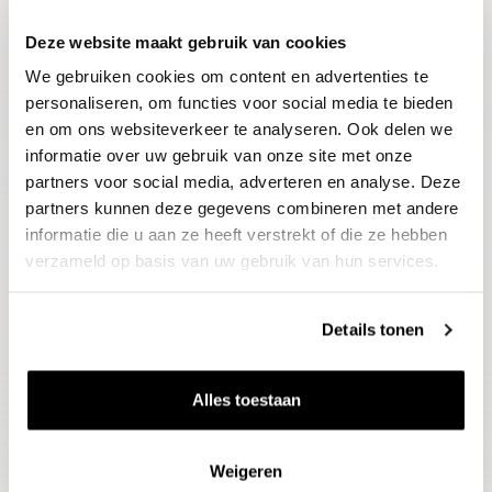
Deze website maakt gebruik van cookies
Blijf op de hoogte
We gebruiken cookies om content en advertenties te
Ontvang het laatste wijnnieuws, proeverijen en
evenementen
personaliseren, om functies voor social media te bieden
en om ons websiteverkeer te analyseren. Ook delen we
informatie over uw gebruik van onze site met onze
E-mailadres
partners voor social media, adverteren en analyse. Deze
partners kunnen deze gegevens combineren met andere
informatie die u aan ze heeft verstrekt of die ze hebben
Aanmelden
verzameld op basis van uw gebruik van hun services.
Details tonen
Alles toestaan
Weigeren
Wijnen
Thema's