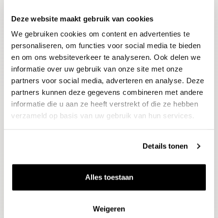
Deze website maakt gebruik van cookies
Blijf op de hoogte
We gebruiken cookies om content en advertenties te
Ontvang het laatste wijnnieuws, proeverijen en
evenementen
personaliseren, om functies voor social media te bieden
en om ons websiteverkeer te analyseren. Ook delen we
informatie over uw gebruik van onze site met onze
E-mailadres
partners voor social media, adverteren en analyse. Deze
partners kunnen deze gegevens combineren met andere
informatie die u aan ze heeft verstrekt of die ze hebben
Aanmelden
verzameld op basis van uw gebruik van hun services.
Details tonen
Alles toestaan
Weigeren
Wijnen
Thema's