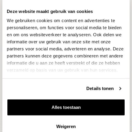
Deze website maakt gebruik van cookies
Blijf op de hoogte
We gebruiken cookies om content en advertenties te
Ontvang het laatste wijnnieuws, proeverijen en
evenementen
personaliseren, om functies voor social media te bieden
en om ons websiteverkeer te analyseren. Ook delen we
informatie over uw gebruik van onze site met onze
E-mailadres
partners voor social media, adverteren en analyse. Deze
partners kunnen deze gegevens combineren met andere
informatie die u aan ze heeft verstrekt of die ze hebben
Aanmelden
verzameld op basis van uw gebruik van hun services.
Details tonen
Alles toestaan
Weigeren
Wijnen
Thema's