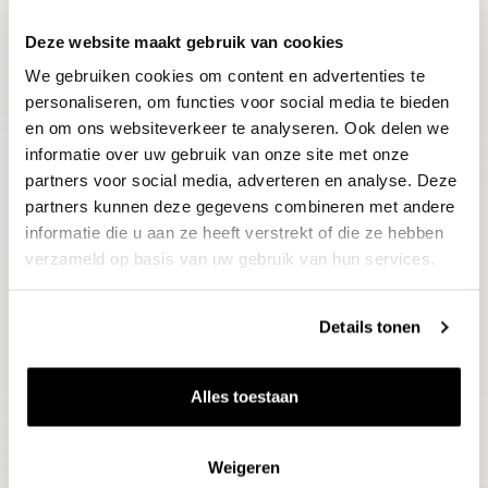
Deze website maakt gebruik van cookies
Blijf op de hoogte
We gebruiken cookies om content en advertenties te
Ontvang het laatste wijnnieuws, proeverijen en
evenementen
personaliseren, om functies voor social media te bieden
en om ons websiteverkeer te analyseren. Ook delen we
informatie over uw gebruik van onze site met onze
E-mailadres
partners voor social media, adverteren en analyse. Deze
partners kunnen deze gegevens combineren met andere
informatie die u aan ze heeft verstrekt of die ze hebben
Aanmelden
verzameld op basis van uw gebruik van hun services.
Details tonen
Alles toestaan
Weigeren
Wijnen
Thema's