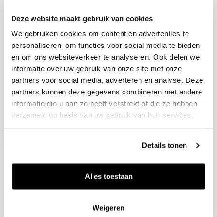
Deze website maakt gebruik van cookies
Blijf op de hoogte
We gebruiken cookies om content en advertenties te
Ontvang het laatste wijnnieuws, proeverijen en
evenementen
personaliseren, om functies voor social media te bieden
en om ons websiteverkeer te analyseren. Ook delen we
informatie over uw gebruik van onze site met onze
E-mailadres
partners voor social media, adverteren en analyse. Deze
partners kunnen deze gegevens combineren met andere
informatie die u aan ze heeft verstrekt of die ze hebben
Aanmelden
verzameld op basis van uw gebruik van hun services.
Details tonen
Alles toestaan
Weigeren
Wijnen
Thema's