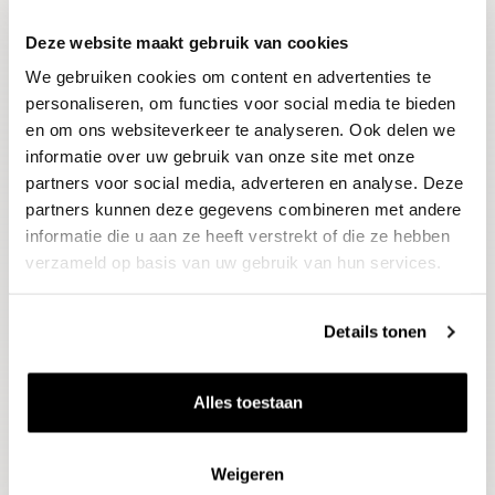
Deze website maakt gebruik van cookies
Blijf op de hoogte
We gebruiken cookies om content en advertenties te
Ontvang het laatste wijnnieuws, proeverijen en
evenementen
personaliseren, om functies voor social media te bieden
en om ons websiteverkeer te analyseren. Ook delen we
informatie over uw gebruik van onze site met onze
E-mailadres
partners voor social media, adverteren en analyse. Deze
partners kunnen deze gegevens combineren met andere
informatie die u aan ze heeft verstrekt of die ze hebben
Aanmelden
verzameld op basis van uw gebruik van hun services.
Details tonen
Alles toestaan
Weigeren
Wijnen
Thema's