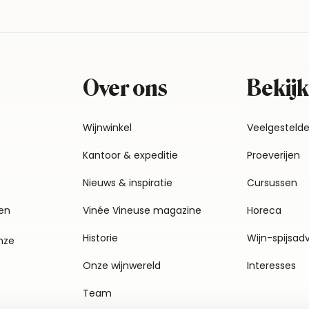
Over ons
Bekijk
Wijnwinkel
Veelgesteld
Kantoor & expeditie
Proeverijen
Nieuws & inspiratie
Cursussen
en
Vinée Vineuse magazine
Horeca
Historie
Wijn-spijsad
nze
Onze wijnwereld
Interesses
Team