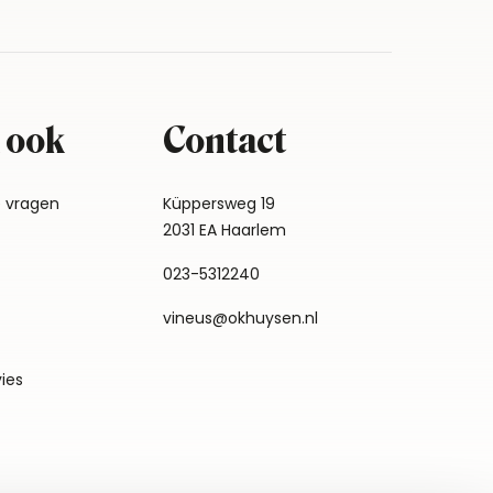
 ook
Contact
e vragen
Küppersweg 19
2031 EA Haarlem
023-5312240
vineus@okhuysen.nl
vies