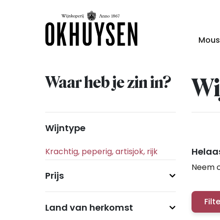
Mous
Waar heb je zin in?
Wi
Wijntype
Helaas
Neem c
Prijs
Filt
Land van herkomst