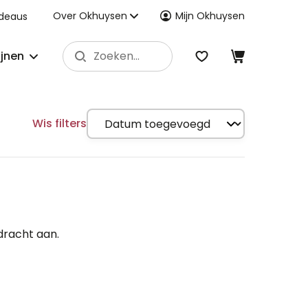
Over Okhuysen
Mijn Okhuysen
deaus
ijnen
Wis filters
dracht aan.