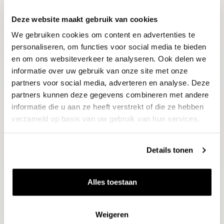
Deze website maakt gebruik van cookies
Blijf op de hoogte
We gebruiken cookies om content en advertenties te
Ontvang het laatste wijnnieuws, proeverijen en
evenementen
personaliseren, om functies voor social media te bieden
en om ons websiteverkeer te analyseren. Ook delen we
informatie over uw gebruik van onze site met onze
E-mailadres
partners voor social media, adverteren en analyse. Deze
partners kunnen deze gegevens combineren met andere
informatie die u aan ze heeft verstrekt of die ze hebben
Aanmelden
verzameld op basis van uw gebruik van hun services.
Details tonen
Alles toestaan
Weigeren
Wijnen
Thema's