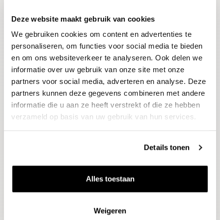
Deze website maakt gebruik van cookies
Blijf op de hoogte
We gebruiken cookies om content en advertenties te
Ontvang het laatste wijnnieuws, proeverijen en
evenementen
personaliseren, om functies voor social media te bieden
en om ons websiteverkeer te analyseren. Ook delen we
informatie over uw gebruik van onze site met onze
E-mailadres
partners voor social media, adverteren en analyse. Deze
partners kunnen deze gegevens combineren met andere
informatie die u aan ze heeft verstrekt of die ze hebben
Aanmelden
verzameld op basis van uw gebruik van hun services.
Details tonen
Alles toestaan
Weigeren
Wijnen
Thema's