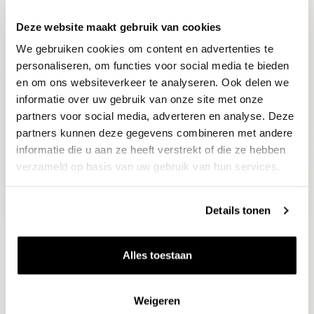
Deze website maakt gebruik van cookies
Blijf op de hoogte
We gebruiken cookies om content en advertenties te
Ontvang het laatste wijnnieuws, proeverijen en
evenementen
personaliseren, om functies voor social media te bieden
en om ons websiteverkeer te analyseren. Ook delen we
informatie over uw gebruik van onze site met onze
E-mailadres
partners voor social media, adverteren en analyse. Deze
partners kunnen deze gegevens combineren met andere
informatie die u aan ze heeft verstrekt of die ze hebben
Aanmelden
verzameld op basis van uw gebruik van hun services.
Details tonen
Alles toestaan
Weigeren
Wijnen
Thema's