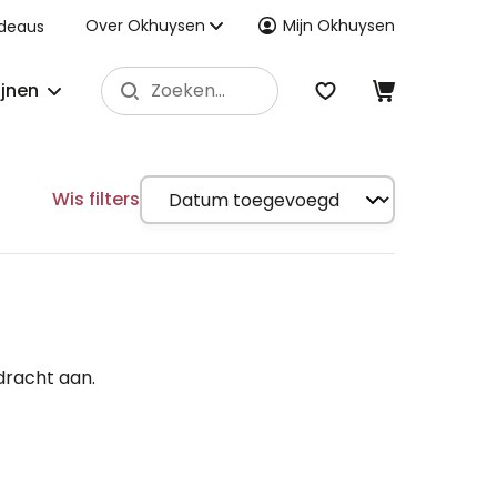
Over Okhuysen
Mijn Okhuysen
deaus
ijnen
Wis filters
dracht aan.