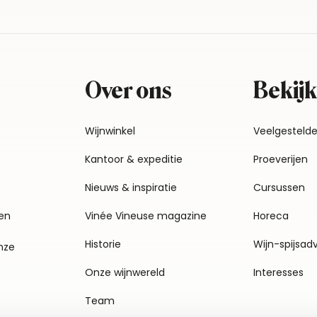
Over ons
Bekijk
Wijnwinkel
Veelgesteld
Kantoor & expeditie
Proeverijen
Nieuws & inspiratie
Cursussen
en
Vinée Vineuse magazine
Horeca
Historie
Wijn-spijsad
nze
Onze wijnwereld
Interesses
Team