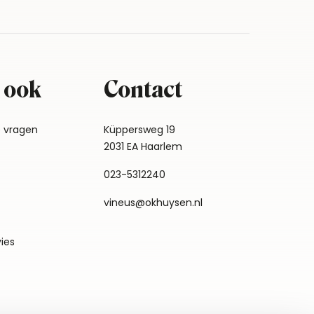
 ook
Contact
e vragen
Küppersweg 19
2031 EA Haarlem
023-5312240
vineus@okhuysen.nl
vies