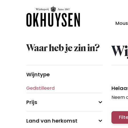
Mous
Waar heb je zin in?
Wi
Wijntype
Helaas
Neem c
Prijs
Filt
Land van herkomst