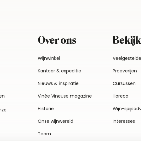
Over ons
Bekijk
Wijnwinkel
Veelgesteld
Kantoor & expeditie
Proeverijen
Nieuws & inspiratie
Cursussen
en
Vinée Vineuse magazine
Horeca
Historie
Wijn-spijsad
nze
Onze wijnwereld
Interesses
Team