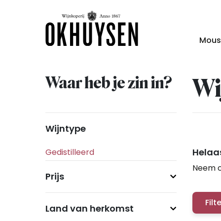
Mous
Waar heb je zin in?
Wi
Wijntype
Helaas
Neem c
Prijs
Filt
Land van herkomst