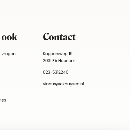
 ook
Contact
e vragen
Küppersweg 19
2031 EA Haarlem
023-5312240
vineus@okhuysen.nl
vies