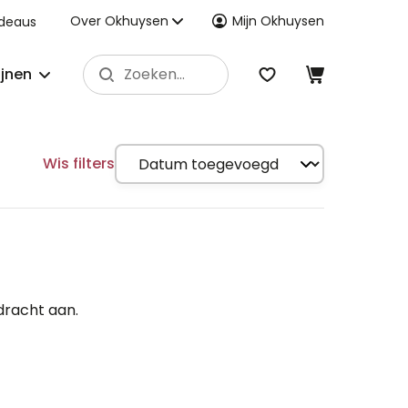
Over Okhuysen
Mijn Okhuysen
deaus
ijnen
Wis filters
dracht aan.