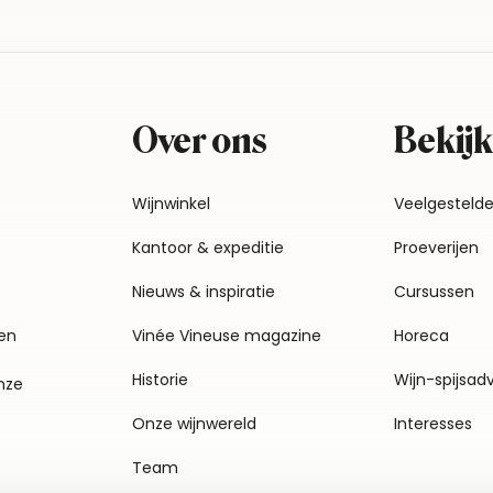
Over ons
Bekijk
Wijnwinkel
Veelgesteld
Kantoor & expeditie
Proeverijen
Nieuws & inspiratie
Cursussen
en
Vinée Vineuse magazine
Horeca
Historie
Wijn-spijsad
nze
Onze wijnwereld
Interesses
Team