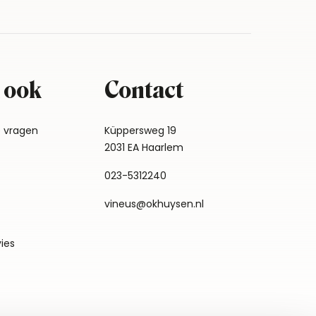
 ook
Contact
e vragen
Küppersweg 19
2031 EA Haarlem
023-5312240
vineus@okhuysen.nl
vies