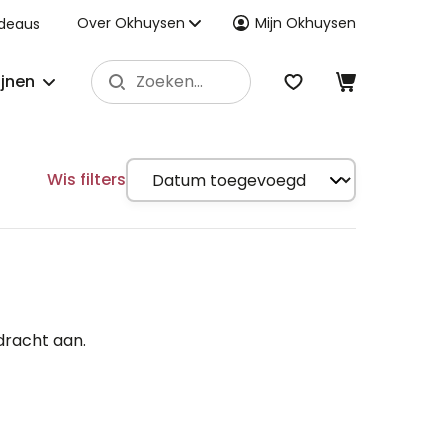
Over Okhuysen
Mijn Okhuysen
deaus
ijnen
Wis filters
dracht aan.