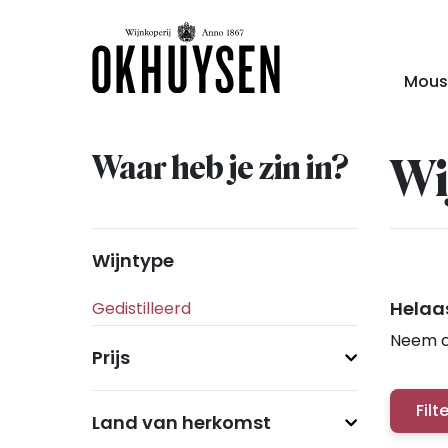
Mous
Waar heb je zin in?
Wi
Wijntype
Helaas
Neem c
Prijs
Filt
Land van herkomst