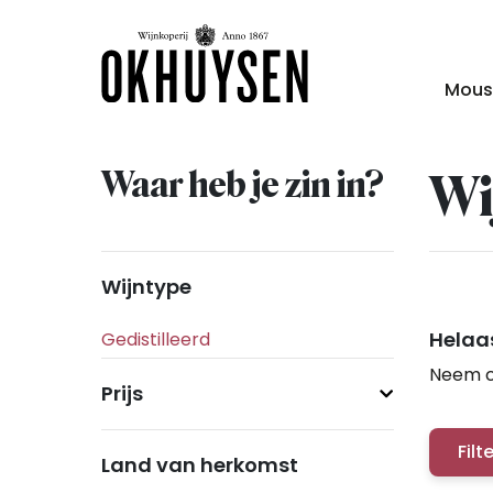
Mous
Waar heb je zin in?
Wi
Wijntype
Helaas
Neem c
Prijs
Filt
Land van herkomst