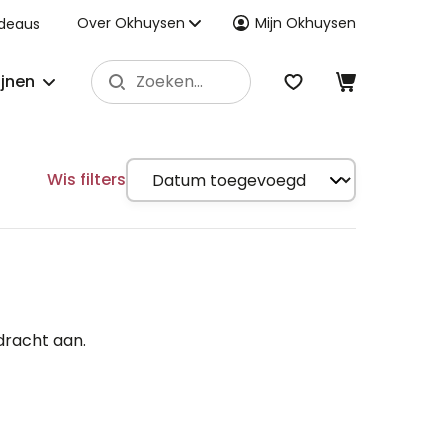
Over Okhuysen
Mijn Okhuysen
deaus
ijnen
Wis filters
dracht aan.