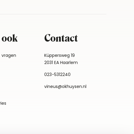
 ook
Contact
e vragen
Küppersweg 19
2031 EA Haarlem
023-5312240
vineus@okhuysen.nl
vies