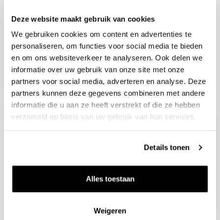
Deze website maakt gebruik van cookies
Blijf op de hoogte
We gebruiken cookies om content en advertenties te
Ontvang het laatste wijnnieuws, proeverijen en
evenementen
personaliseren, om functies voor social media te bieden
en om ons websiteverkeer te analyseren. Ook delen we
informatie over uw gebruik van onze site met onze
E-mailadres
partners voor social media, adverteren en analyse. Deze
partners kunnen deze gegevens combineren met andere
informatie die u aan ze heeft verstrekt of die ze hebben
Aanmelden
verzameld op basis van uw gebruik van hun services.
Details tonen
Alles toestaan
Weigeren
Wijnen
Thema's