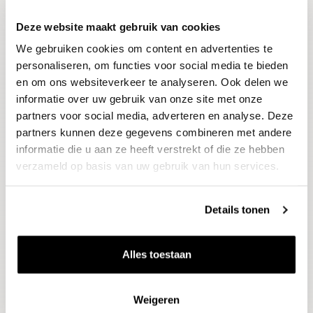
Deze website maakt gebruik van cookies
Blijf op de hoogte
We gebruiken cookies om content en advertenties te
Ontvang het laatste wijnnieuws, proeverijen en
evenementen
personaliseren, om functies voor social media te bieden
en om ons websiteverkeer te analyseren. Ook delen we
informatie over uw gebruik van onze site met onze
E-mailadres
partners voor social media, adverteren en analyse. Deze
partners kunnen deze gegevens combineren met andere
informatie die u aan ze heeft verstrekt of die ze hebben
Aanmelden
verzameld op basis van uw gebruik van hun services.
Details tonen
Alles toestaan
Weigeren
Wijnen
Thema's