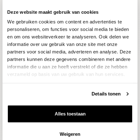
Deze website maakt gebruik van cookies
Blijf op de hoogte
We gebruiken cookies om content en advertenties te
Ontvang het laatste wijnnieuws, proeverijen en
evenementen
personaliseren, om functies voor social media te bieden
en om ons websiteverkeer te analyseren. Ook delen we
informatie over uw gebruik van onze site met onze
E-mailadres
partners voor social media, adverteren en analyse. Deze
partners kunnen deze gegevens combineren met andere
informatie die u aan ze heeft verstrekt of die ze hebben
Aanmelden
verzameld op basis van uw gebruik van hun services.
Details tonen
Alles toestaan
Weigeren
Wijnen
Thema's