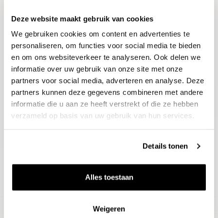
Deze website maakt gebruik van cookies
Blijf op de hoogte
We gebruiken cookies om content en advertenties te
Ontvang het laatste wijnnieuws, proeverijen en
evenementen
personaliseren, om functies voor social media te bieden
en om ons websiteverkeer te analyseren. Ook delen we
informatie over uw gebruik van onze site met onze
E-mailadres
partners voor social media, adverteren en analyse. Deze
partners kunnen deze gegevens combineren met andere
informatie die u aan ze heeft verstrekt of die ze hebben
Aanmelden
verzameld op basis van uw gebruik van hun services.
Details tonen
Alles toestaan
Weigeren
Wijnen
Thema's