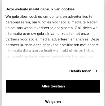
Deze website maakt gebruik van cookies
Blijf op de hoogte
We gebruiken cookies om content en advertenties te
Ontvang het laatste wijnnieuws, proeverijen en
evenementen
personaliseren, om functies voor social media te bieden
en om ons websiteverkeer te analyseren. Ook delen we
informatie over uw gebruik van onze site met onze
E-mailadres
partners voor social media, adverteren en analyse. Deze
partners kunnen deze gegevens combineren met andere
informatie die u aan ze heeft verstrekt of die ze hebben
Aanmelden
verzameld op basis van uw gebruik van hun services.
Details tonen
Alles toestaan
Weigeren
Wijnen
Thema's