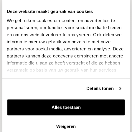
Deze website maakt gebruik van cookies
Blijf op de hoogte
We gebruiken cookies om content en advertenties te
Ontvang het laatste wijnnieuws, proeverijen en
evenementen
personaliseren, om functies voor social media te bieden
en om ons websiteverkeer te analyseren. Ook delen we
informatie over uw gebruik van onze site met onze
E-mailadres
partners voor social media, adverteren en analyse. Deze
partners kunnen deze gegevens combineren met andere
informatie die u aan ze heeft verstrekt of die ze hebben
Aanmelden
verzameld op basis van uw gebruik van hun services.
Details tonen
Alles toestaan
Weigeren
Wijnen
Thema's