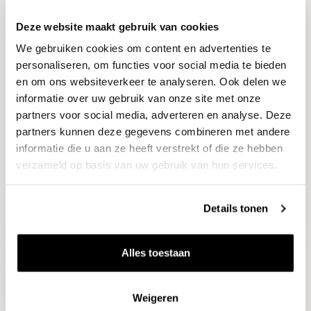
Deze website maakt gebruik van cookies
Blijf op de hoogte
We gebruiken cookies om content en advertenties te
Ontvang het laatste wijnnieuws, proeverijen en
evenementen
personaliseren, om functies voor social media te bieden
en om ons websiteverkeer te analyseren. Ook delen we
informatie over uw gebruik van onze site met onze
E-mailadres
partners voor social media, adverteren en analyse. Deze
partners kunnen deze gegevens combineren met andere
informatie die u aan ze heeft verstrekt of die ze hebben
Aanmelden
verzameld op basis van uw gebruik van hun services.
Details tonen
Alles toestaan
Weigeren
Wijnen
Thema's