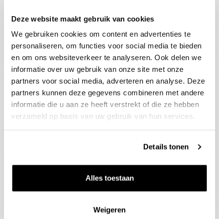
Deze website maakt gebruik van cookies
Blijf op de hoogte
We gebruiken cookies om content en advertenties te
Ontvang het laatste wijnnieuws, proeverijen en
evenementen
personaliseren, om functies voor social media te bieden
en om ons websiteverkeer te analyseren. Ook delen we
informatie over uw gebruik van onze site met onze
E-mailadres
partners voor social media, adverteren en analyse. Deze
partners kunnen deze gegevens combineren met andere
informatie die u aan ze heeft verstrekt of die ze hebben
Aanmelden
verzameld op basis van uw gebruik van hun services.
Details tonen
Alles toestaan
Weigeren
Wijnen
Thema's