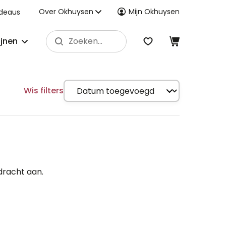
Over Okhuysen
Mijn Okhuysen
deaus
ijnen
Wis filters
dracht aan.