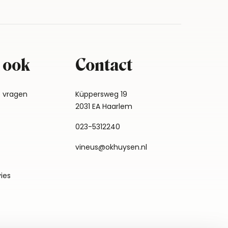
 ook
Contact
e vragen
Küppersweg 19
2031 EA Haarlem
023-5312240
vineus@okhuysen.nl
vies