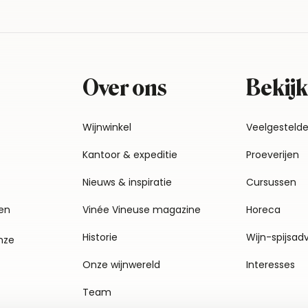
Over ons
Bekijk
Wijnwinkel
Veelgesteld
Kantoor & expeditie
Proeverijen
Nieuws & inspiratie
Cursussen
en
Vinée Vineuse magazine
Horeca
Historie
Wijn-spijsad
nze
Onze wijnwereld
Interesses
Team