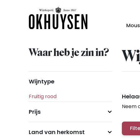
Mous
Waar heb je zin in?
Wi
Wijntype
Helaas
Neem c
Prijs
Filt
Land van herkomst