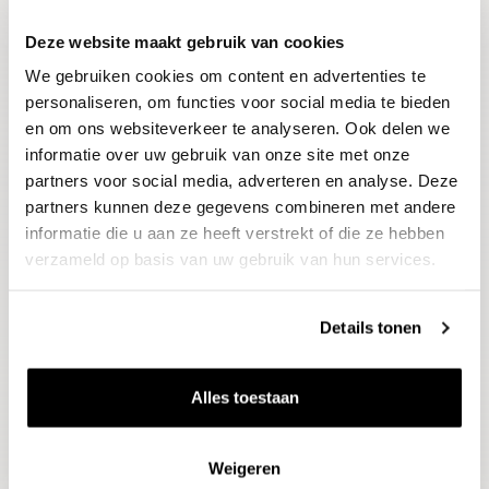
Deze website maakt gebruik van cookies
Blijf op de hoogte
We gebruiken cookies om content en advertenties te
Ontvang het laatste wijnnieuws, proeverijen en
evenementen
personaliseren, om functies voor social media te bieden
en om ons websiteverkeer te analyseren. Ook delen we
informatie over uw gebruik van onze site met onze
E-mailadres
partners voor social media, adverteren en analyse. Deze
partners kunnen deze gegevens combineren met andere
informatie die u aan ze heeft verstrekt of die ze hebben
Aanmelden
verzameld op basis van uw gebruik van hun services.
Details tonen
Alles toestaan
Weigeren
Wijnen
Thema's