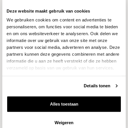
Deze website maakt gebruik van cookies
Blijf op de hoogte
We gebruiken cookies om content en advertenties te
Ontvang het laatste wijnnieuws, proeverijen en
evenementen
personaliseren, om functies voor social media te bieden
en om ons websiteverkeer te analyseren. Ook delen we
informatie over uw gebruik van onze site met onze
E-mailadres
partners voor social media, adverteren en analyse. Deze
partners kunnen deze gegevens combineren met andere
informatie die u aan ze heeft verstrekt of die ze hebben
Aanmelden
verzameld op basis van uw gebruik van hun services.
Details tonen
Alles toestaan
Weigeren
Wijnen
Thema's