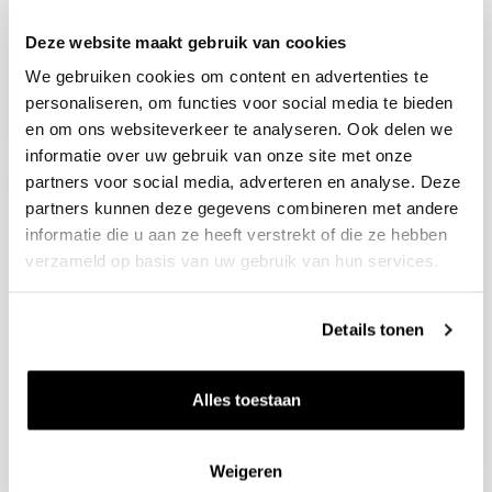
Deze website maakt gebruik van cookies
Blijf op de hoogte
We gebruiken cookies om content en advertenties te
Ontvang het laatste wijnnieuws, proeverijen en
evenementen
personaliseren, om functies voor social media te bieden
en om ons websiteverkeer te analyseren. Ook delen we
informatie over uw gebruik van onze site met onze
E-mailadres
partners voor social media, adverteren en analyse. Deze
partners kunnen deze gegevens combineren met andere
informatie die u aan ze heeft verstrekt of die ze hebben
Aanmelden
verzameld op basis van uw gebruik van hun services.
Details tonen
Alles toestaan
Weigeren
Wijnen
Thema's