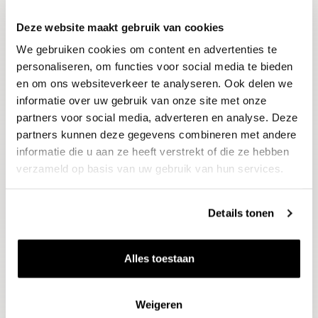
Deze website maakt gebruik van cookies
Blijf op de hoogte
We gebruiken cookies om content en advertenties te
Ontvang het laatste wijnnieuws, proeverijen en
evenementen
personaliseren, om functies voor social media te bieden
en om ons websiteverkeer te analyseren. Ook delen we
informatie over uw gebruik van onze site met onze
E-mailadres
partners voor social media, adverteren en analyse. Deze
partners kunnen deze gegevens combineren met andere
informatie die u aan ze heeft verstrekt of die ze hebben
Aanmelden
verzameld op basis van uw gebruik van hun services.
Details tonen
Alles toestaan
Weigeren
Wijnen
Thema's