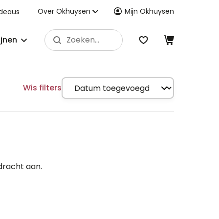
Over Okhuysen
Mijn Okhuysen
deaus
ijnen
Wis filters
dracht aan.