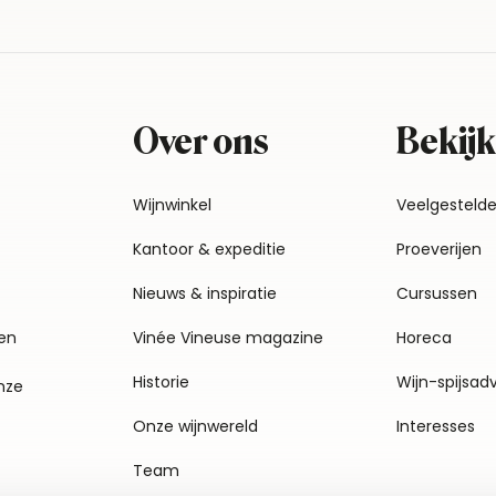
Over ons
Bekijk
Wijnwinkel
Veelgesteld
Kantoor & expeditie
Proeverijen
Nieuws & inspiratie
Cursussen
en
Vinée Vineuse magazine
Horeca
Historie
Wijn-spijsad
nze
Onze wijnwereld
Interesses
Team