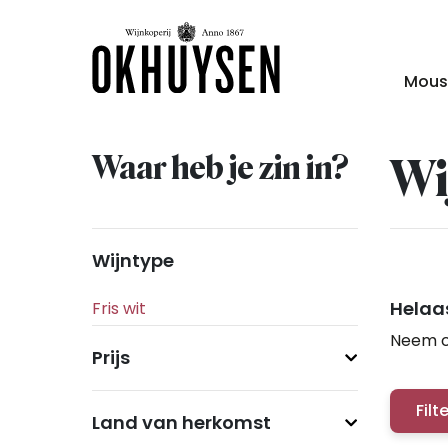
Mous
Waar heb je zin in?
Wi
Wijntype
Helaas
Neem c
Prijs
Filt
Land van herkomst