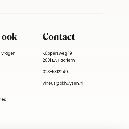
 ook
Contact
e vragen
Küppersweg 19
2031 EA Haarlem
023-5312240
vineus@okhuysen.nl
vies