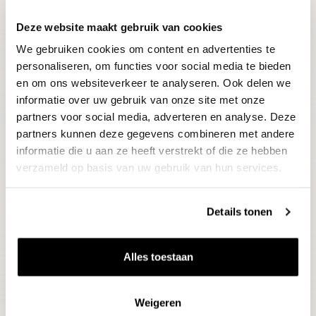
Deze website maakt gebruik van cookies
Blijf op de hoogte
We gebruiken cookies om content en advertenties te
Ontvang het laatste wijnnieuws, proeverijen en
evenementen
personaliseren, om functies voor social media te bieden
en om ons websiteverkeer te analyseren. Ook delen we
informatie over uw gebruik van onze site met onze
E-mailadres
partners voor social media, adverteren en analyse. Deze
partners kunnen deze gegevens combineren met andere
informatie die u aan ze heeft verstrekt of die ze hebben
Aanmelden
verzameld op basis van uw gebruik van hun services.
Details tonen
Alles toestaan
Weigeren
Wijnen
Thema's