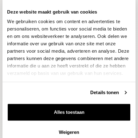
Deze website maakt gebruik van cookies
Blijf op de hoogte
We gebruiken cookies om content en advertenties te
Ontvang het laatste wijnnieuws, proeverijen en
evenementen
personaliseren, om functies voor social media te bieden
en om ons websiteverkeer te analyseren. Ook delen we
informatie over uw gebruik van onze site met onze
E-mailadres
partners voor social media, adverteren en analyse. Deze
partners kunnen deze gegevens combineren met andere
informatie die u aan ze heeft verstrekt of die ze hebben
Aanmelden
verzameld op basis van uw gebruik van hun services.
Details tonen
Alles toestaan
Weigeren
Wijnen
Thema's