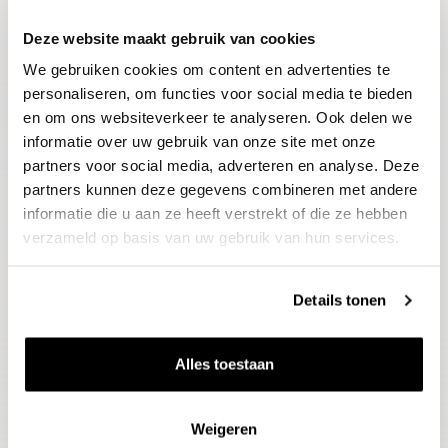
Deze website maakt gebruik van cookies
Blijf op de hoogte
We gebruiken cookies om content en advertenties te
Ontvang het laatste wijnnieuws, proeverijen en
evenementen
personaliseren, om functies voor social media te bieden
en om ons websiteverkeer te analyseren. Ook delen we
informatie over uw gebruik van onze site met onze
E-mailadres
partners voor social media, adverteren en analyse. Deze
partners kunnen deze gegevens combineren met andere
informatie die u aan ze heeft verstrekt of die ze hebben
Aanmelden
verzameld op basis van uw gebruik van hun services.
Details tonen
Alles toestaan
Weigeren
Wijnen
Thema's