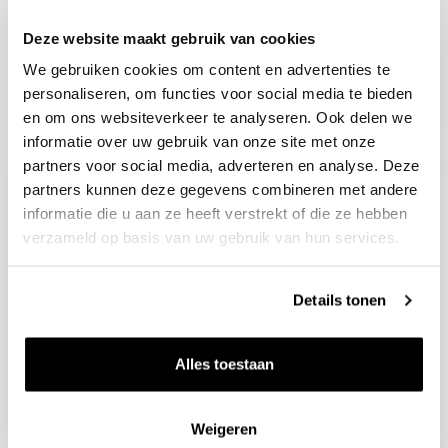
Deze website maakt gebruik van cookies
Blijf op de hoogte
We gebruiken cookies om content en advertenties te
Ontvang het laatste wijnnieuws, proeverijen en
evenementen
personaliseren, om functies voor social media te bieden
en om ons websiteverkeer te analyseren. Ook delen we
informatie over uw gebruik van onze site met onze
E-mailadres
partners voor social media, adverteren en analyse. Deze
partners kunnen deze gegevens combineren met andere
informatie die u aan ze heeft verstrekt of die ze hebben
Aanmelden
verzameld op basis van uw gebruik van hun services.
Details tonen
Alles toestaan
Weigeren
Wijnen
Thema's