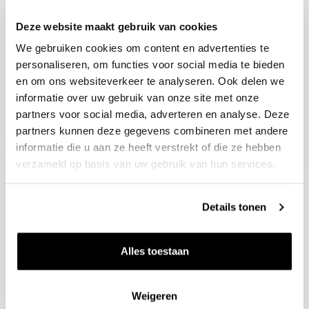
Deze website maakt gebruik van cookies
Blijf op de hoogte
We gebruiken cookies om content en advertenties te
Ontvang het laatste wijnnieuws, proeverijen en
evenementen
personaliseren, om functies voor social media te bieden
en om ons websiteverkeer te analyseren. Ook delen we
informatie over uw gebruik van onze site met onze
E-mailadres
partners voor social media, adverteren en analyse. Deze
partners kunnen deze gegevens combineren met andere
informatie die u aan ze heeft verstrekt of die ze hebben
Aanmelden
verzameld op basis van uw gebruik van hun services.
Details tonen
Alles toestaan
Weigeren
Wijnen
Thema's