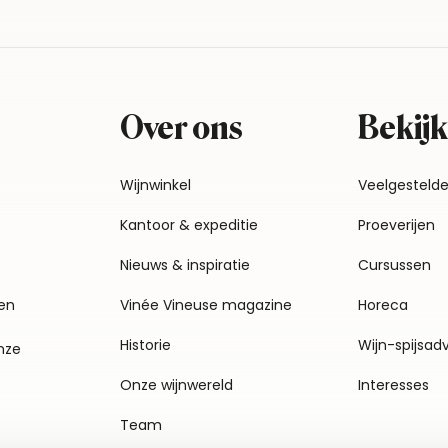
Over ons
Bekijk
Wijnwinkel
Veelgesteld
Kantoor & expeditie
Proeverijen
Nieuws & inspiratie
Cursussen
en
Vinée Vineuse magazine
Horeca
Historie
Wijn-spijsad
nze
Onze wijnwereld
Interesses
Team