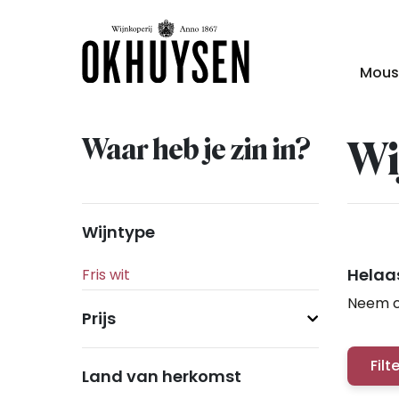
Mous
Waar heb je zin in?
Wi
Wijntype
Helaas
Neem c
Prijs
Filt
Land van herkomst