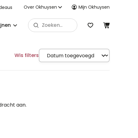
Over Okhuysen
Mijn Okhuysen
deaus
ijnen
Wis filters
dracht aan.