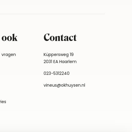
 ook
Contact
e vragen
Küppersweg 19
2031 EA Haarlem
023-5312240
vineus@okhuysen.nl
vies