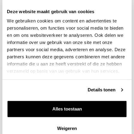
Deze website maakt gebruik van cookies
Blijf op de hoogte
We gebruiken cookies om content en advertenties te
Ontvang het laatste wijnnieuws, proeverijen en
evenementen
personaliseren, om functies voor social media te bieden
en om ons websiteverkeer te analyseren. Ook delen we
informatie over uw gebruik van onze site met onze
E-mailadres
partners voor social media, adverteren en analyse. Deze
partners kunnen deze gegevens combineren met andere
informatie die u aan ze heeft verstrekt of die ze hebben
Aanmelden
verzameld op basis van uw gebruik van hun services.
Details tonen
Alles toestaan
Weigeren
Wijnen
Thema's